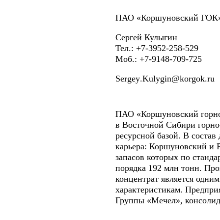
ПАО «Коршуновский ГОК
Сергей Кулыгин
Тел.: +7-3952-258-529
Моб.: +7-9148-709-725
Sergey
.
Kulygin
@
korgok
.
ru
ПАО «Коршуновский горно
в Восточной Сибири горно
ресурсной базой. В соста
карьера: Коршуновский и 
запасов которых по стандар
порядка 192 млн тонн. Пр
концентрат является одним
характеристикам. Предпри
Группы «Мечел», консоли